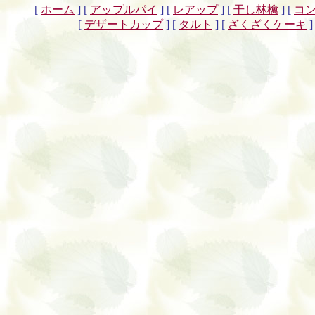
[
ホーム
]
[
アップルパイ
]
[
レアップ
]
[
干し林檎
]
[
コ
[
デザートカップ
]
[
タルト
]
[
ざくざくケーキ
]