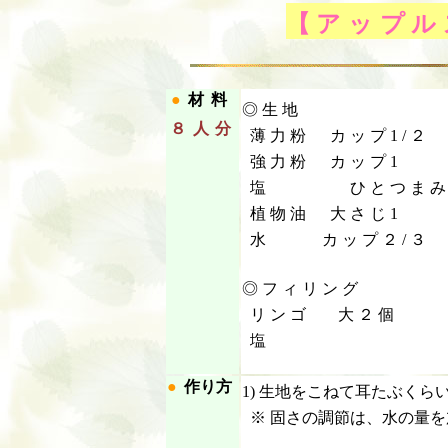
【アップル
●
材料
◎生地
８
人分
薄力粉 カップ1/２
強力粉 カップ1
塩 ひとつま
植物油 大さじ1
水 カップ２/３
◎フィリング
リンゴ 大２個
塩
●
作り方
1) 生地をこねて耳たぶく
※ 固さの調節は、水の量を